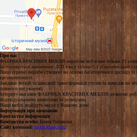
Про нас
ФАБРИКА КРАСИВИХ МЕБЛІВ виробляє меблі вже більше 15 років на 
застосовується ламіноване ДСП класу гігієни Є-1 (Європейський 
Наші серійні вироби створені на основі багаторічного досвіду ї
ергономічності.
Завдяки легкій та швидкій трансформації столів та комодів ви з
повного висування).
Інтернет-магазин ФАБРИКА КРАСИВИХ МЕБЛІВ дозволяє робити 
індивідуальними вимогами та розмірами.
Наші меблі знайдуть місце у Вашому домі!
Інформація про компанію
Контактна інформація
Контактна особа:
Ірина Рибакова
Сайт компанії:
mebli.kharkiv.ua