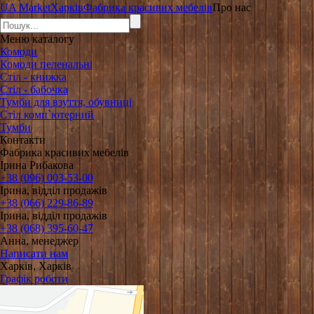
UA Market
Харків
Фабрика красивих мебелів
Про нас
Меню
каталогу
Комоди
Комоди пеленальні
Стіл - книжка
Стіл - бабочка
Тумби для взуття, обувниці
Стіл комп`ютерний
Тумби
Контакти
Фабрика красивих мебелів
Ірина Рибакова
+38 (096) 003-53-00
Ірина, відділ продажів
+38 (066) 229-86-89
Ірина, відділ продажів
+38 (068) 395-60-47
Анна, менеджер
Написати нам
Харків, Харків
Графік роботи