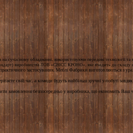
сучасному обладнанні, використовуючи передові технології та ви
стандарт) виробництва ТОВ «СВІСС КРОНО», яке входить до складу 
х практичного застосування. Меблі Фабрики виготовляються з ура
берігаєте свій час, а комоди будуть найбільш зручні у побуті за
замовлення безпосередньо у виробника, що економить Ваш час