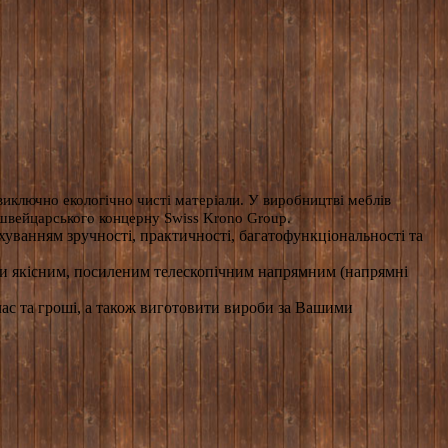
ключно екологічно чисті матеріали. У виробництві меблів
швейцарського концерну Swiss Krono Group.
хуванням зручності, практичності, багатофункціональності та
вдяки якісним, посиленим телескопічним напрямним (напрямні
 та гроші, а також виготовити вироби за Вашими