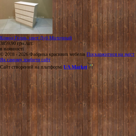
Комод Гелик, цвет Дуб Молочный
3859.90 грн./шт.
в наявності
© 2018 - 2026 Фабрика красивих мебелів
Поскаржитися на зміст
Як самому зробити сайт
Сайт створений на платформі
UA Market