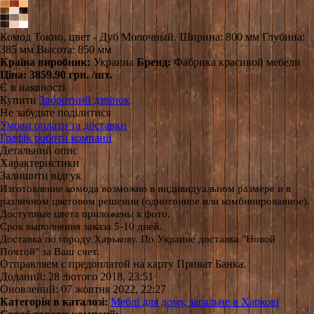
Комод Токио, цвет - Дуб Молочный. Ширина: 800 мм Глубина:
385 мм Высота: 850 мм
Країна виробник:
Украина
Бренд:
Фабрика красивой мебели
Ціна:
3859.90 грн.
/шт.
Є в наявності
Купити
Зворотний дзвінок
Не забудьте поділитися
Умови оплати та доставки
Графік роботи компанії
Детальний опис
Характеристики
Залишити відгук
Изготовление комода возможно в индивидуальном размере и в
различном цветовом решении (однотонное или комбинированное).
Доступные цвета приложены к фото.
Срок выполнения заказа 5-10 дней.
Доставка по городу Харькову.
По Украине доставка "Новой
Почтой" за Ваш счет.
Отправляем с предоплатой на карту Приват Банка.
Доданий: 28 лютого 2018, 23:51
Оновлений: 07 жовтня 2022, 22:27
Категорія в каталозі:
Меблі для дому, загальне в Харкові