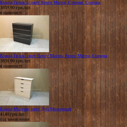
Комод Гелик 4, цвет Венге Магия, Сонома, Сонома
3859.90 грн./шт.
в наявності
Комод Гелик, цвет Венге Магия, Венге Магия, Сонома
3859.90 грн./шт.
в наявності
Комод Модерн, цвет Дуб Молочный
4140 грн./шт.
під замовлення