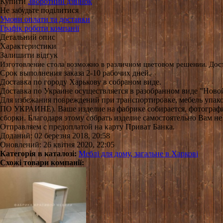
Купити
Зворотний дзвінок
Не забудьте поділитися
Умови оплати та доставки
Графік роботи компанії
Детальний опис
Характеристики
Залишити відгук
Изготовление стола возможно в различном цветовом решении. Дос
Срок выполнения заказа 2-10 рабочих дней.
Доставка по городу Харькову в собраном виде.
Доставка по Украине осуществляется в разобранном виде "Новой
Для избежания повреждений при транспортировке, мебель упа
ПО УКРАИНЕ). Ваше изделие на фабрике собирается, фотографир
сборки. Благодаря этому собрать изделие самостоятельно Вам не 
Отправляем с предоплатой на карту Приват Банка.
Доданий: 02 березня 2018, 20:58
Оновлений: 26 квітня 2020, 22:05
Категорія в каталозі:
Меблі для дому, загальне в Харкові
Схожі товари компанії: